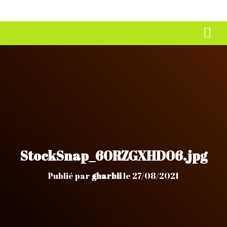
StockSnap_60RZGXHD06.jpg
Publié par
gharbii
le
27/08/2021